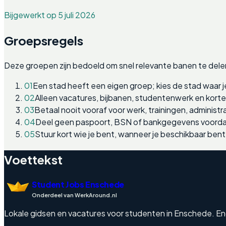
Bijgewerkt op 5 juli 2026
Groepsregels
Deze groepen zijn bedoeld om snel relevante banen te dele
01
Een stad heeft een eigen groep; kies de stad waar j
02
Alleen vacatures, bijbanen, studentenwerk en kort
03
Betaal nooit vooraf voor werk, trainingen, administra
04
Deel geen paspoort, BSN of bankgegevens voordat
05
Stuur kort wie je bent, wanneer je beschikbaar bent
Voettekst
Student Jobs Enschede
Onderdeel van WerkAround.nl
Lokale gidsen en vacatures voor studenten in Enschede. Engels