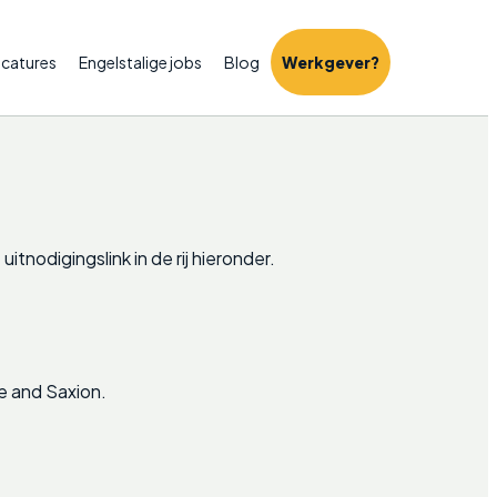
catures
Engelstalige jobs
Blog
Werkgever?
tnodigingslink in de rij hieronder.
e and Saxion.