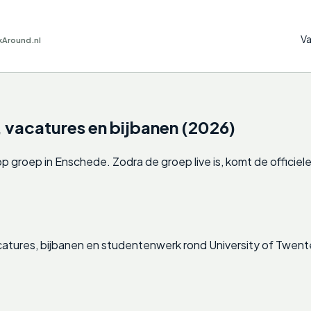
Va
kAround.nl
vacatures en bijbanen (2026)
roep in Enschede. Zodra de groep live is, komt de officiele ui
tures, bijbanen en studentenwerk rond University of Twent